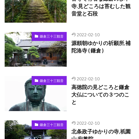
寺.見どころは苔むした観
音堂と石段
2022-02-10
鎌倉三十三観音
源頼朝ゆかりの祈願所,補
陀洛寺 ( 鎌倉 )
2022-02-10
鎌倉三十三観音
高徳院の見どころと鎌倉
大仏についての３つのこ
と
2022-02-10
鎌倉三十三観音
北条政子ゆかりの寺,祇園
山 安養院。