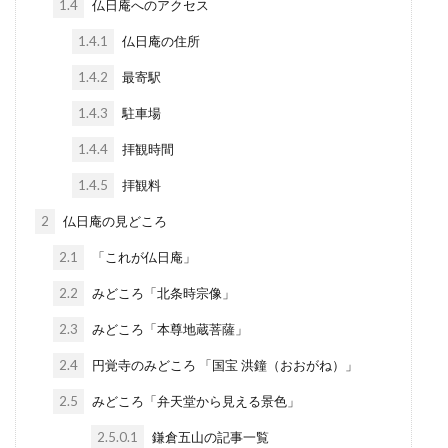
1.4
仏日庵へのアクセス
1.4.1
仏日庵の住所
1.4.2
最寄駅
1.4.3
駐車場
1.4.4
拝観時間
1.4.5
拝観料
2
仏日庵の見どころ
2.1
「これが仏日庵」
2.2
みどころ「北条時宗像」
2.3
みどころ「本尊地蔵菩薩」
2.4
円覚寺のみどころ 「国宝 洪鐘（おおがね）」
2.5
みどころ「弁天堂から見える景色」
2.5.0.1
鎌倉五山の記事一覧