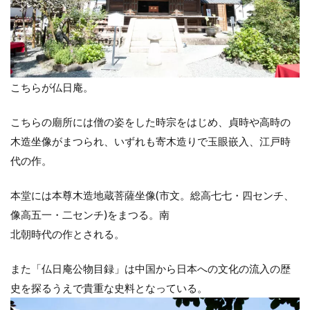
こちらが仏日庵。
こちらの廟所には僧の姿をした時宗をはじめ、貞時や高時の
木造坐像がまつられ、いずれも寄木造りで玉眼嵌入、江戸時
代の作。
本堂には本尊木造地蔵菩薩坐像(市文。総高七七・四センチ、
像高五一・二センチ)をまつる。南
北朝時代の作とされる。
また「仏日庵公物目録」は中国から日本への文化の流入の歴
史を探るうえで貴重な史料となっている。