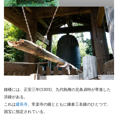
鐘楼には、正安三年(1301)、九代執権の北条貞時が寄進した
洪鐘がある。
これは
建長寺
、常楽寺の鐘とともに鎌倉三名鐘のひとつで、
国宝に指定されている。