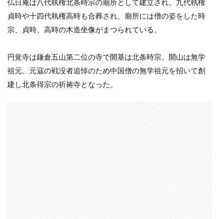
仏日庵は八代執権北条時宗の廟所として建立され、九代執権
貞時や十四代執権高時も合葬され、廟所には僧の姿をした時
宗、貞時、高時の木造坐像がまつられている。
円覚寺は鎌倉五山第二位の寺で開基は北条時宗、開山は無学
祖元。元寇の戦没者追悼のため中国僧の無学祖元を招いて創
建し北条得宗の祈祷寺となった。