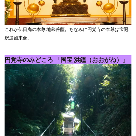
これが仏日庵の本尊 地蔵菩薩。ちなみに円覚寺の本尊は宝冠
釈迦如来像。
円覚寺のみどころ 「国宝 洪鐘（おおがね）」