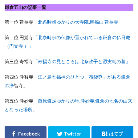
鎌倉五山の記事一覧
第一位 建長寺
「北条時頼ゆかりの大寺院,巨福山 建長寺」
第二位 円覚寺
「北条時宗の仏像が置かれている鎌倉の仏日庵
（円覚寺 ）」
第三位 寿福寺
「寿福寺の見どころは北条政子と源実朝の墓」
第四位 浄智寺
「江ノ島七福神のひとつ「布袋尊」がある鎌倉
の浄
智寺」
第五位 浄妙寺
「藤原鎌足ゆかりの地,浄妙寺.鎌倉の地名の由来
となった場所」