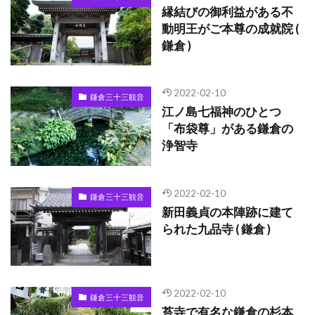
縁結びの御利益がある不
動明王がご本尊の成就院 (
鎌倉 )
2022-02-10
鎌倉三十三観音
江ノ島七福神のひとつ
「布袋尊」がある鎌倉の
浄智寺
2022-02-10
鎌倉三十三観音
新田義貞の本陣跡に建て
られた九品寺 ( 鎌倉 )
2022-02-10
鎌倉三十三観音
苔寺で有名な鎌倉の杉本