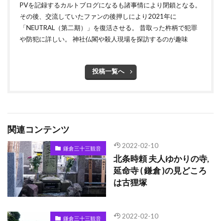
PVを記録するカルトブログになるも諸事情により閉鎖となる。
その後、交流していたファンの後押しにより2021年に
「NEUTRAL（第二期）」を復活させる。 昔取った杵柄で犯罪
や防犯に詳しい。 神社仏閣や殺人現場を探訪するのが趣味
投稿一覧へ
関連コンテンツ
2022-02-10
鎌倉三十三観音
北条時頼 夫人ゆかりの寺,
延命寺 ( 鎌倉 )の見どころ
は古狸塚
2022-02-10
鎌倉三十三観音