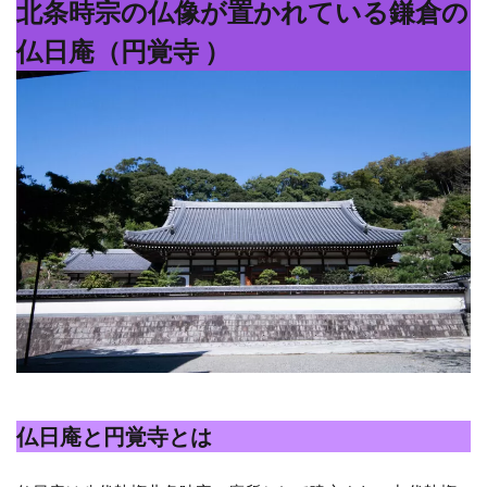
北条時宗の仏像が置かれている鎌倉の
仏日庵（円覚寺 ）
仏日庵と円覚寺とは