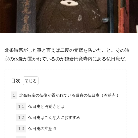
北条時宗がした事と言えば二度の元寇を防いだこと。その時
宗の仏像が置かれているのが鎌倉円覚寺内にある仏日庵だ。
目次
1
北条時宗の仏像が置かれている鎌倉の仏日庵（円覚寺 ）
1.1
仏日庵と円覚寺とは
1.2
仏日庵はこんな人におすすめ
1.3
仏日庵の注意点