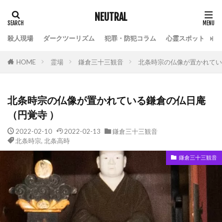
NEUTRAL
殺人現場
ダークツーリズム
犯罪・防犯コラム
心霊スポット
HOME
霊場
鎌倉三十三観音
北条時宗の仏像が置かれてい
北条時宗の仏像が置かれている鎌倉の仏日庵
（円覚寺 ）
2022-02-10
2022-02-13
鎌倉三十三観音
北条時宗
,
北条高時
鎌倉三十三観音