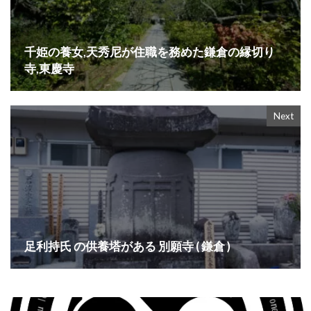
千姫の養女,天秀尼が住職を務めた鎌倉の縁切り
寺,東慶寺
Next
足利持氏 の供養塔がある 別願寺 ( 鎌倉 )