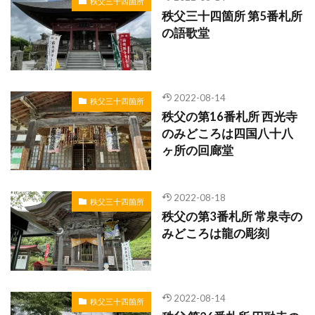
秩父三十四箇所
秩父三十四箇所 第5番札所
の語歌堂
2022-08-14
秩父三十四箇所
秩父の第16番札所 西光寺
のみどころは四国八十八
ヶ所の回廊堂
2022-08-18
秩父三十四箇所
秩父の第3番札所 常泉寺の
みどころは龍の彫刻
2022-08-14
秩父三十四箇所