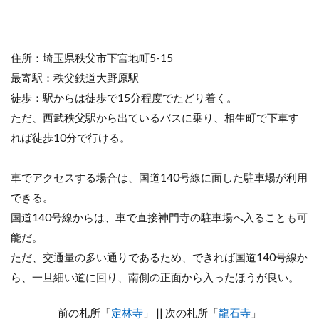
住所：埼玉県秩父市下宮地町5-15
最寄駅：秩父鉄道大野原駅
徒歩：駅からは徒歩で15分程度でたどり着く。
ただ、西武秩父駅から出ているバスに乗り、相生町で下車す
れば徒歩10分で行ける。
車でアクセスする場合は、国道140号線に面した駐車場が利用
できる。
国道140号線からは、車で直接神門寺の駐車場へ入ることも可
能だ。
ただ、交通量の多い通りであるため、できれば国道140号線か
ら、一旦細い道に回り、南側の正面から入ったほうが良い。
前の札所「
定林寺
」 || 次の札所「
龍石寺
」