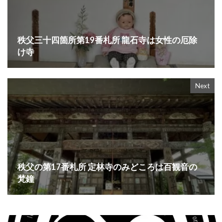
秩父三十四箇所第19番札所 龍石寺は女性の厄除
け寺
Next
秩父の第17番札所 定林寺のみどころは百観音の
梵鐘