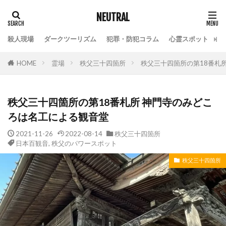
NEUTRAL
殺人現場
ダークツーリズム
犯罪・防犯コラム
心霊スポット
HOME
霊場
秩父三十四箇所
秩父三十四箇所の第18番札
秩父三十四箇所の第18番札所 神門寺のみどこ
ろは名工による観音堂
2021-11-26
2022-08-14
秩父三十四箇所
日本百観音
,
秩父のパワースポット
秩父三十四箇所