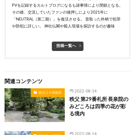
PVを記録するカルトブログになるも諸事情により閉鎖となる。
その後、交流していたファンの後押しにより2021年に
「NEUTRAL（第二期）」を復活させる。 昔取った杵柄で犯罪
や防犯に詳しい。 神社仏閣や殺人現場を探訪するのが趣味
投稿一覧へ
関連コンテンツ
2022-08-14
秩父三十四箇所
秩父 第29番札所 長泉院の
みどころは四季の花が彩
る境内
2022-08-14