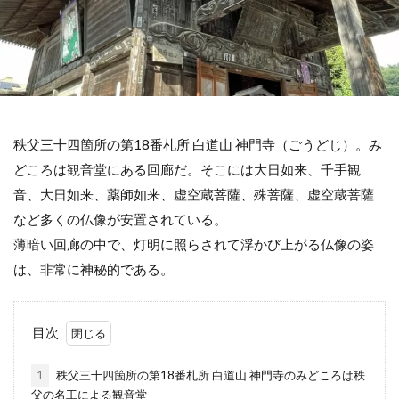
秩父三十四箇所の第18番札所 白道山 神門寺（ごうどじ）。み
どころは観音堂にある回廊だ。そこには大日如来、千手観
音、大日如来、薬師如来、虚空蔵菩薩、殊菩薩、虚空蔵菩薩
など多くの仏像が安置されている。
薄暗い回廊の中で、灯明に照らされて浮かび上がる仏像の姿
は、非常に神秘的である。
目次
1
秩父三十四箇所の第18番札所 白道山 神門寺のみどころは秩
父の名工による観音堂