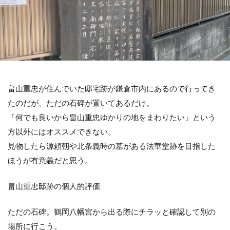
畠山重忠が住んでいた邸宅跡が鎌倉市内にあるので行ってき
たのだが、ただの石碑が置いてあるだけ。
「何でも良いから畠山重忠ゆかりの地をまわりたい」という
方以外にはオススメできない。
見物したら源頼朝や北条義時の墓がある法華堂跡を目指した
ほうが有意義だと思う。
畠山重忠邸跡の個人的評価
ただの石碑。鶴岡八幡宮から出る際にチラッと確認して別の
場所に行こう。