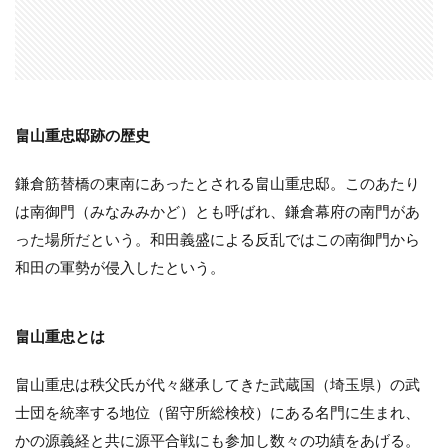
畠山重忠邸跡の歴史
鎌倉筋替橋の東南にあったとされる畠山重忠邸。このあたり
は南御門（みなみみかど）とも呼ばれ、鎌倉幕府の南門があ
った場所だという。和田義盛による反乱ではこの南御門から
和田の軍勢が侵入したという。
畠山重忠とは
畠山重忠は秩父氏が代々継承してきた武蔵国（埼玉県）の武
士団を統率する地位（留守所総検校）にある名門に生まれ、
かの源義経と共に源平合戦にも参加し数々の功績をあげる。