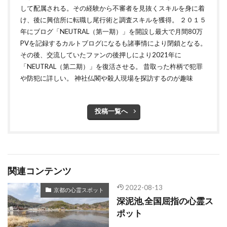
して配属される。その経験から不審者を見抜くスキルを身に着
け、後に興信所に転職し尾行術と調査スキルを獲得。 ２０１５
年にブログ「NEUTRAL（第一期）」を開設し最大で月間80万
PVを記録するカルトブログになるも諸事情により閉鎖となる。
その後、交流していたファンの後押しにより2021年に
「NEUTRAL（第二期）」を復活させる。 昔取った杵柄で犯罪
や防犯に詳しい。 神社仏閣や殺人現場を探訪するのが趣味
投稿一覧へ
関連コンテンツ
2022-08-13
京都の心霊スポット
深泥池,全国屈指の心霊ス
ポット