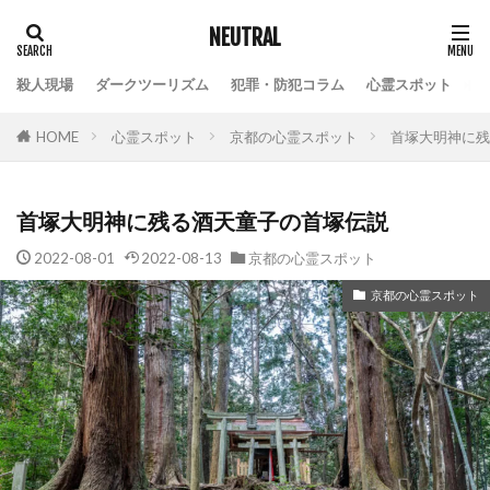
NEUTRAL
殺人現場
ダークツーリズム
犯罪・防犯コラム
心霊スポット
HOME
心霊スポット
京都の心霊スポット
首塚大明神に残
首塚大明神に残る酒天童子の首塚伝説
2022-08-01
2022-08-13
京都の心霊スポット
京都の心霊スポット