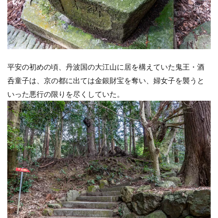
平安の初めの頃、丹波国の大江山に居を構えていた鬼王・酒
呑童子は、京の都に出ては金銀財宝を奪い、婦女子を襲うと
いった悪行の限りを尽くしていた。