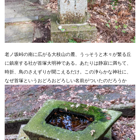
老ノ坂峠の南に広がる大枝山の麓、うっそうと木々が繁る丘
に鎮座する社が首塚大明神である。あたりは静寂に満ちて、
時折、鳥のさえずりが聞こえるだけ。この浄らかな神社に、
なぜ首塚というおどろおどろしい名前がついたのだろうか