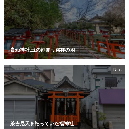
貴船神社,丑の刻参り発祥の地
Next
茶吉尼天を祀っていた福神社