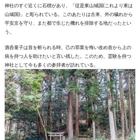
神社のすぐ近くに石標があり、「従是東山城国(これより東は
山城国)」と彫られている。このあたりは古来、外の穢れから
平安京を守り、また都で生じた機れを排除する地だったとい
う。
酒呑童子は首を斬られる時、己の罪業を悔い改め首から上の
病を持つ人を助けたいと言い残した。このため、霊験を持つ
神社として今も多くの参拝者が訪れている。