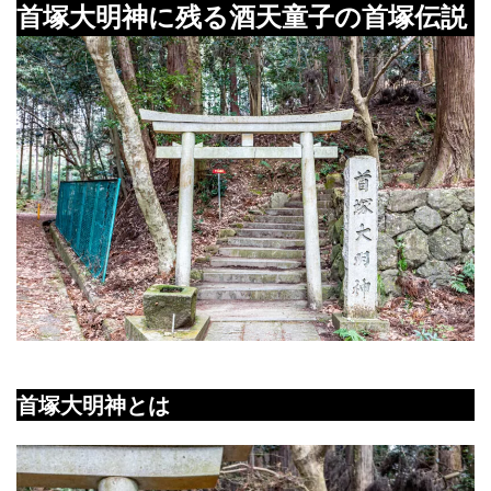
首塚大明神に残る酒天童子の首塚伝説
首塚大明神とは