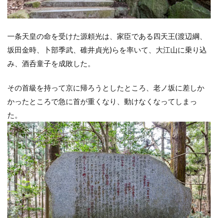
一条天皇の命を受けた源頼光は、家臣である四天王(渡辺綱、
坂田金時、卜部季武、碓井貞光)らを率いて、大江山に乗り込
み、酒呑童子を成敗した。
その首級を持って京に帰ろうとしたところ、老ノ坂に差しか
かったところで急に首が重くなり、動けなくなってしまっ
た。