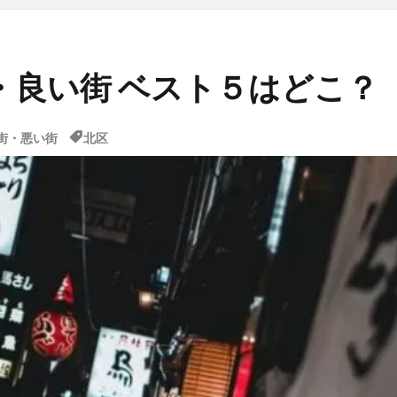
・良い街 ベスト５はどこ？
街・悪い街
北区