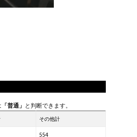
は
「普通」
と判断できます。
計
その他計
554