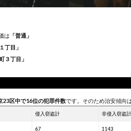
評価は
「普通」
１丁目」
町３丁目
」
京23区中で16位の犯罪件数
です。そのため治安傾向
侵入窃盗計
非侵入窃盗
67
1143