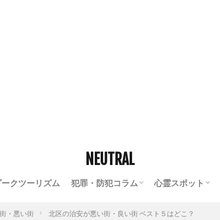
NEUTRAL
ダークツーリズム
犯罪・防犯コラム
心霊スポット
東京の治安の良い街・悪い街
京都の心霊スポ
オカルト・心霊
街・悪い街
北区の治安が悪い街・良い街 ベスト５はどこ？