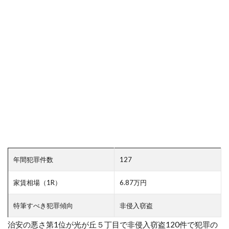
年間犯罪件数
127
家賃相場（1R）
6.87万円
特筆すべき犯罪傾向
非侵入窃盗
治安の悪さ第1位が光が丘５丁目で非侵入窃盗120件で犯罪の