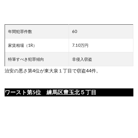
年間犯罪件数
60
家賃相場（1R）
7.10万円
特筆すべき犯罪傾向
非侵入窃盗
治安の悪さ第4位が東大泉１丁目で窃盗44件。
ワースト第5位 練馬区豊玉北５丁目