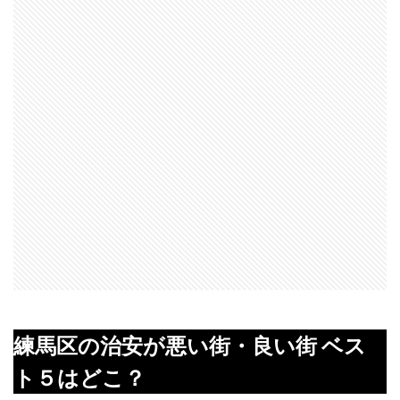
練馬区の治安が悪い街・良い街 ベス
ト５はどこ？