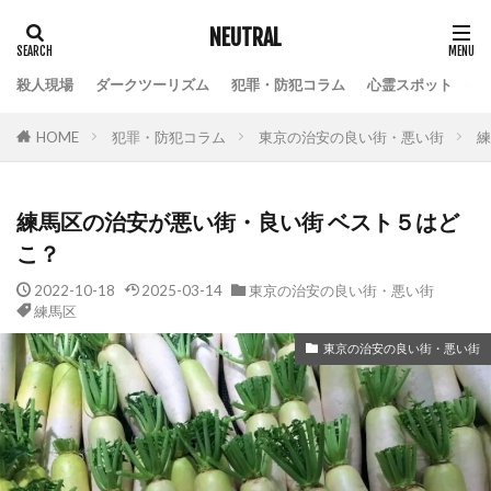
NEUTRAL
殺人現場
ダークツーリズム
犯罪・防犯コラム
心霊スポット
HOME
犯罪・防犯コラム
東京の治安の良い街・悪い街
練
練馬区の治安が悪い街・良い街 ベスト５はど
こ？
2022-10-18
2025-03-14
東京の治安の良い街・悪い街
練馬区
東京の治安の良い街・悪い街