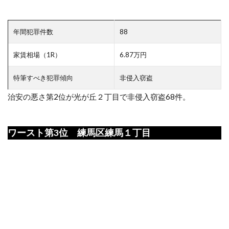
年間犯罪件数
88
家賃相場（1R）
6.87万円
特筆すべき犯罪傾向
非侵入窃盗
治安の悪さ第2位が光が丘２丁目で非侵入窃盗68件。
ワースト第3位 練馬区練馬１丁目