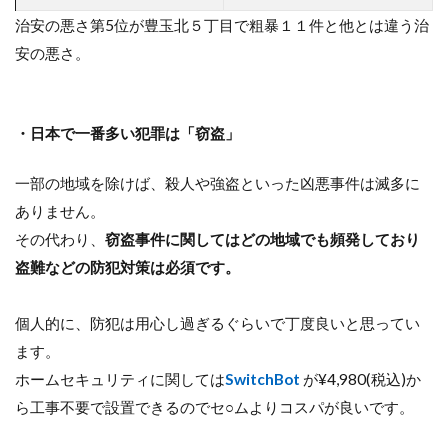
治安の悪さ第5位が豊玉北５丁目で粗暴１１件と他とは違う治
安の悪さ。
・日本で一番多い犯罪は「窃盗」
一部の地域を除けば、殺人や強盗といった凶悪事件は滅多に
ありません。
その代わり、
窃盗事件に関してはどの地域でも頻発しており
盗難などの防犯対策は必須です。
個人的に、防犯は用心し過ぎるぐらいで丁度良いと思ってい
ます。
ホームセキュリティに関しては
SwitchBot
が¥4,980(税込)か
ら工事不要で設置できるのでセ○ムよりコスパが良いです。