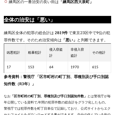
練馬区の一番治安の良い街は
「
練馬区西大泉町
」
全体の治安は
「悪い」
練馬区全体の犯罪の総合計は
2819件
で東京23区中で9位の犯
罪件数です。そのため治安傾向は
「悪い」
と判断できます。
侵入窃盗
非侵入窃
凶悪犯計
粗暴犯計
その他計
計
盗計
17
153
64
1970
615
参考資料：警視庁 「区市町村の町丁別、罪種別及び手口別認
知件数（R3年）」
なお
「区市町村の町丁別、罪種別及び手口別認知件数」
とは警視庁が毎
年公開している資料で,年間の犯罪件数の総合計をグラフ化したもの。
警視庁では犯罪件数を町丁目単位で記録しており、公式サイトからエク
セルファイルをダウンロードする事ができます。自分の住んでいる街の