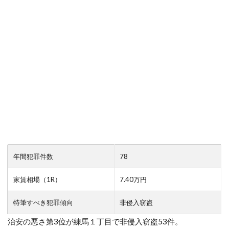
年間犯罪件数
78
家賃相場（1R）
7.40万円
特筆すべき犯罪傾向
非侵入窃盗
治安の悪さ第3位が練馬１丁目で非侵入窃盗53件。