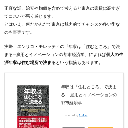
正直な話、治安や物価を含めて考えると東京の家賃は高すぎ
てコスパが悪く感じます。
とはいえ、何だかんだで東京は魅力的でチャンスの多い街な
のも事実です。
実際、エンリコ・モレッティの『年収は「住むところ」で決
まる─雇用とイノベーションの都市経済学』によれば
個人の生
涯年収は住む場所で決まる
という指摘もあります。
年収は「住むところ」で決ま
る ─ 雇用とイノベーションの
都市経済学
created by
Rinker