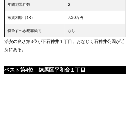
年間犯罪件数
2
家賃相場（1R）
7.30万円
特筆すべき犯罪傾向
なし
治安の良さ第3位が下石神井１丁目。おなじく石神井公園が近
所にある。
ベスト第4位 練馬区平和台１丁目