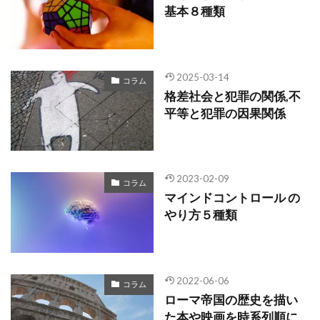
基本８種類
2025-03-14
コラム
格差社会と犯罪の関係,不
平等と犯罪の因果関係
2023-02-09
コラム
マインドコントロール の
やり方５種類
2022-06-06
コラム
ローマ帝国の歴史を描い
た本や映画を時系列順に