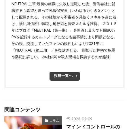
NEUTRAL主筆 最初の就職に失敗し退職した後、警備会社に就
職するも希望と違って私服保安員（いわゆる万引きGメン）と
して配属される。その経験から不審者を見抜くスキルを身に着
け、後に興信所に転職し尾行術と調査スキルを獲得。 ２０１５
年にブログ「NEUTRAL（第一期）」を開設し最大で月間80万
PVを記録するカルトブログになるも諸事情により閉鎖となる。
その後、交流していたファンの後押しにより2021年に
「NEUTRAL（第二期）」を復活させる。 昔取った杵柄で犯罪
や防犯に詳しい。 神社仏閣や殺人現場を探訪するのが趣味
投稿一覧へ
関連コンテンツ
2023-02-09
コラム
マインドコントロールの