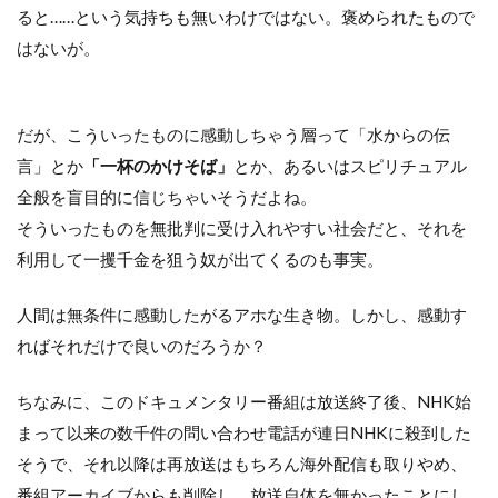
ると……という気持ちも無いわけではない。褒められたもので
はないが。
だが、こういったものに感動しちゃう層って「水からの伝
言」とか
「一杯のかけそば」
とか、あるいはスピリチュアル
全般を盲目的に信じちゃいそうだよね。
そういったものを無批判に受け入れやすい社会だと、それを
利用して一攫千金を狙う奴が出てくるのも事実。
人間は無条件に感動したがるアホな生き物。しかし、感動す
ればそれだけで良いのだろうか？
ちなみに、このドキュメンタリー番組は放送終了後、NHK始
まって以来の数千件の問い合わせ電話が連日NHKに殺到した
そうで、それ以降は再放送はもちろん海外配信も取りやめ、
番組アーカイブからも削除し、放送自体を無かったことにし