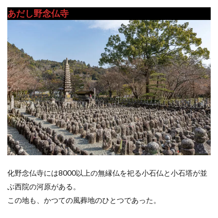
あだし野念仏寺
化野念仏寺には8000以上の無縁仏を祀る小石仏と小石塔が並
ぶ西院の河原がある。
この地も、かつての風葬地のひとつであった。