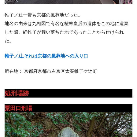
帷子ノ辻一帯も京都の風葬地だった。
地名の由来は九相図で有名な檀林皇后の遺体をこの地に遺棄
した際、経帷子が舞い落ちた地であったことから付けられ
た。
帷子ノ辻,それは京都の風葬地への入り口
所在地： 京都府京都市右京区太秦帷子ケ辻町
処刑場跡
粟田口刑場