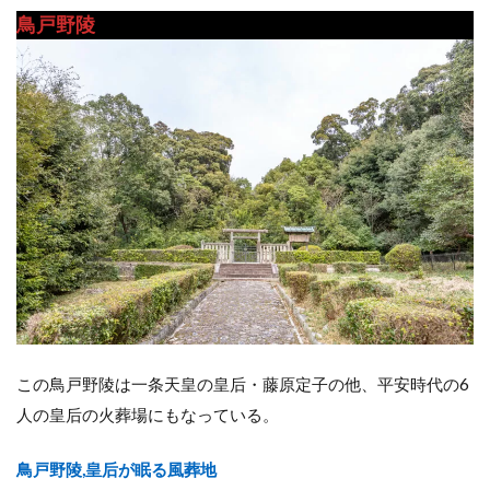
鳥戸野陵
この鳥戸野陵は一条天皇の皇后・藤原定子の他、平安時代の6
人の皇后の火葬場にもなっている。
鳥戸野陵,皇后が眠る風葬地