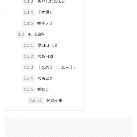
1.1.3
あだし野念仏寺
1.1.4
千本通り
1.1.5
帷子ノ辻
1.2
処刑場跡
1.2.1
粟田口刑場
1.2.2
六条河原
1.2.3
十念の辻（十念ヶ辻）
1.2.4
六角獄舎
1.2.5
誓願寺
1.2.5.1
関連記事