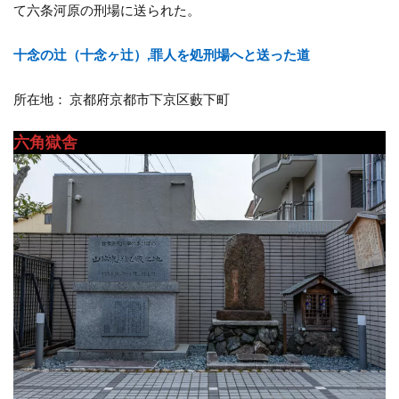
て六条河原の刑場に送られた。
十念の辻（十念ヶ辻）,罪人を処刑場へと送った道
所在地： 京都府京都市下京区藪下町
六角獄舎