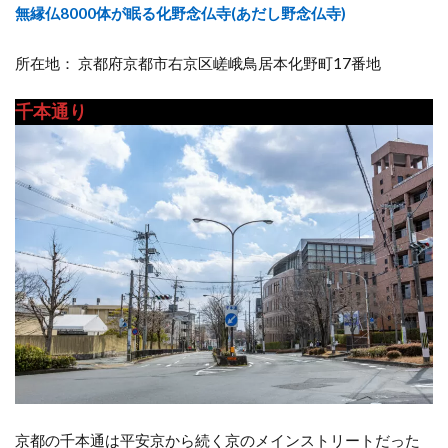
無縁仏8000体が眠る化野念仏寺(あだし野念仏寺)
所在地： 京都府京都市右京区嵯峨鳥居本化野町17番地
千本通り
京都の千本通は平安京から続く京のメインストリートだった