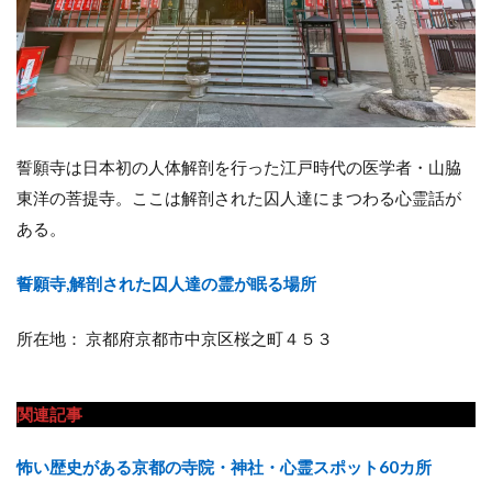
誓願寺は日本初の人体解剖を行った江戸時代の医学者・山脇
東洋の菩提寺。ここは解剖された囚人達にまつわる心霊話が
ある。
誓願寺,解剖された囚人達の霊が眠る場所
所在地： 京都府京都市中京区桜之町４５３
関連記事
怖い歴史がある京都の寺院・神社・心霊スポット60カ所