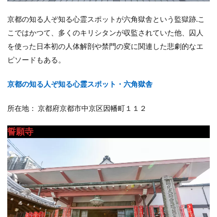
京都の知る人ぞ知る心霊スポットが六角獄舎という監獄跡.こ
こではかつて、多くのキリシタンが収監されていた他、囚人
を使った日本初の人体解剖や禁門の変に関連した悲劇的なエ
ピソードもある。
京都の知る人ぞ知る心霊スポット・六角獄舎
所在地： 京都府京都市中京区因幡町１１２
誓願寺