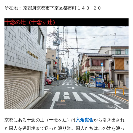
所在地： 京都府京都市下京区都市町１４３−２０
十念の辻（十念ヶ辻）
京都にある十念の辻（十念ヶ辻）は
六角獄舎
から引き出され
た囚人を処刑場まで送った通り道。囚人たちはこの辻を通っ