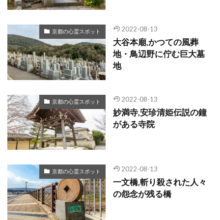
2022-08-13
京都の心霊スポット
大谷本廟,かつての風葬
地・鳥辺野に佇む巨大墓
地
2022-08-13
京都の心霊スポット
妙満寺,安珍清姫伝説の鐘
がある寺院
2022-08-13
京都の心霊スポット
一文橋,斬り殺された人々
の怨念が残る橋