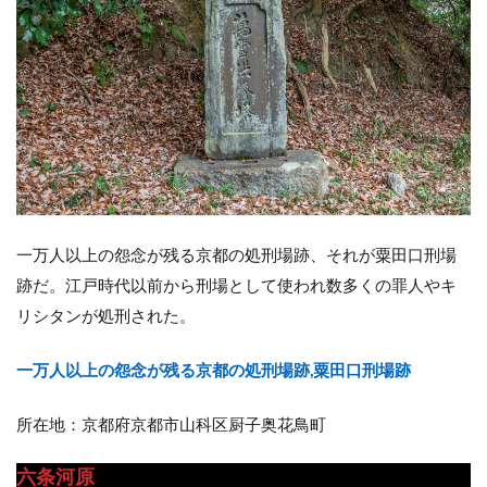
一万人以上の怨念が残る京都の処刑場跡、それが粟田口刑場
跡だ。江戸時代以前から刑場として使われ数多くの罪人やキ
リシタンが処刑された。
一万人以上の怨念が残る京都の処刑場跡,粟田口刑場跡
所在地：京都府京都市山科区厨子奥花鳥町
六条河原