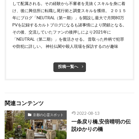
して配属される。その経験から不審者を見抜くスキルを身に着
け、後に興信所に転職し尾行術と調査スキルを獲得。 ２０１５
年にブログ「NEUTRAL（第一期）」を開設し最大で月間80万
PVを記録するカルトブログになるも諸事情により閉鎖となる。
その後、交流していたファンの後押しにより2021年に
「NEUTRAL（第二期）」を復活させる。 昔取った杵柄で犯罪
や防犯に詳しい。 神社仏閣や殺人現場を探訪するのが趣味
投稿一覧へ
関連コンテンツ
2022-08-13
京都の心霊スポット
一条戻り橋,安倍晴明の伝
説ゆかりの橋